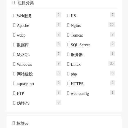
栏目分类

2
7


Web服务
IIS
7
10


Apache
Nginx
2
2


wdcp
Tomcat
0
2


数据库
SQL Server
7
1


MySQL
服务器
9
35


Windows
Linux
3
8


网站建设
php
0
2


asp/asp.net
HTTPS
3
1


FTP
web.config
8

伪静态
标签云
