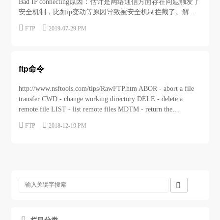
Bad IP connecting原因：估计是网络通信方面存在问题触发了
安全机制，比如ip变动等原因导致被安全机制拦截了。解决
方法：vi /etc/vsftpd/vsftpd.conf添加：


FTP
2019-07-29 PM
pasv_promiscuous=YESservice vsftpd restartpasv_promiscuous选
项参数说明：...
ftp命令
http://www.nsftools.com/tips/RawFTP.htm ABOR - abort a file
transfer CWD - change working directory DELE - delete a
remote file LIST - list remote files MDTM - return the
modification time of a fil...


FTP
2018-12-19 PM

栏目分类
