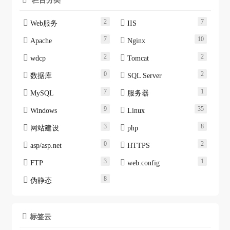
2
7


Web服务
IIS
7
10


Apache
Nginx
2
2


wdcp
Tomcat
0
2


数据库
SQL Server
7
1


MySQL
服务器
9
35


Windows
Linux
3
8


网站建设
php
0
2


asp/asp.net
HTTPS
3
1


FTP
web.config
8

伪静态
标签云
