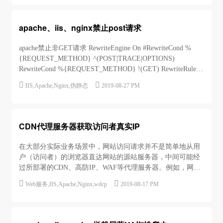
apache、iis、nginx禁止post请求
apache禁止非GET请求 RewriteEngine On #RewriteCond %
{REQUEST_METHOD} ^(POST|TRACE|OPTIONS)
RewriteCond %{REQUEST_METHOD} !(GET) RewriteRule
(.*) - [F] #RewriteRule (.*) - [R=502,L]iis禁止非GET请求


IIS
,
Apache
,
Nginx
,
伪静态
2019-08-27 PM
<matc...
CDN代理服务器获取访问者真实IP
在大部分实际业务场景中，网站访问请求并不是简单地从用
户（访问者）的浏览器直达网站的源站服务器，中间可能经
过所部署的CDN、高防IP、WAF等代理服务器。例如，网站
可能采用这样的部署架构：用户 > CDN/高防IP/WAF > 源站


Web服务
,
IIS
,
Apache
,
Nginx
,
wdcp
2019-08-17 PM
服务器。这种情况下，访问请求在经过多层加速或代理转发
后，源站服务器该如何获取发起请求的真实客户端IP？一般
情况下，透明的代理服务器在将用户的访问请求转发...