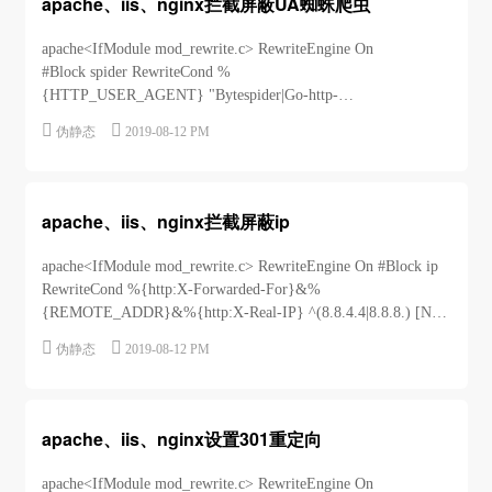
apache、iis、nginx拦截屏蔽UA蜘蛛爬虫
apache<IfModule mod_rewrite.c> RewriteEngine On
#Block spider RewriteCond %
{HTTP_USER_AGENT} "Bytespider|Go-http-
client|Java|PhantomJS|SemrushBot|Scrapy|Webdu...


伪静态
2019-08-12 PM
apache、iis、nginx拦截屏蔽ip
apache<IfModule mod_rewrite.c> RewriteEngine On #Block ip
RewriteCond %{http:X-Forwarded-For}&%
{REMOTE_ADDR}&%{http:X-Real-IP} ^(8.8.4.4|8.8.8.) [NC]
...


伪静态
2019-08-12 PM
apache、iis、nginx设置301重定向
apache<IfModule mod_rewrite.c> RewriteEngine On